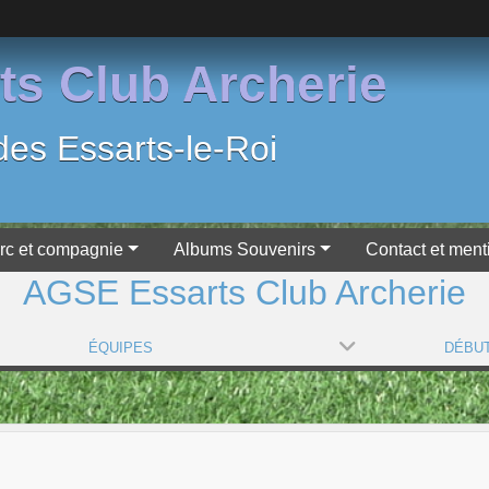
s Club Archerie
 des Essarts-le-Roi
'arc et compagnie
Albums Souvenirs
Contact et ment
AGSE Essarts Club Archerie
ÉQUIPES
DÉBU