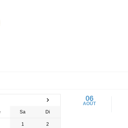
06
AOÛT
e
Sa
Di
1
2