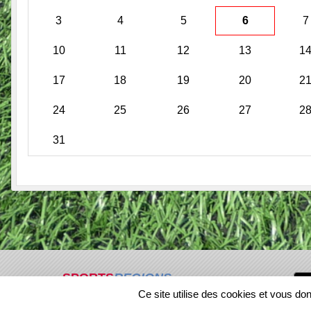
3
4
5
6
7
10
11
12
13
1
17
18
19
20
2
24
25
26
27
2
31
SPORTS
REGIONS
Ce site utilise des cookies et vous do
336710
visites