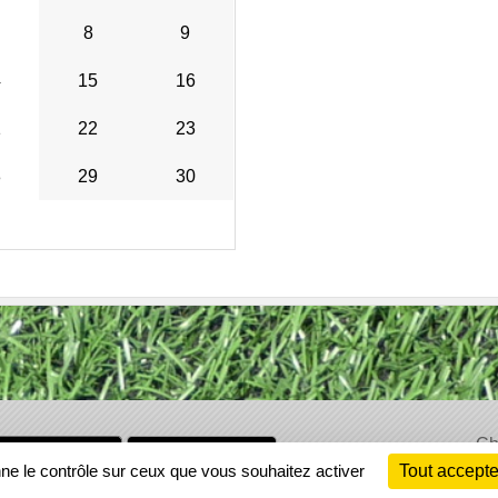
8
9
4
15
16
1
22
23
8
29
30
Ch
Information
nne le contrôle sur ceux que vous souhaitez activer
Tout accepte