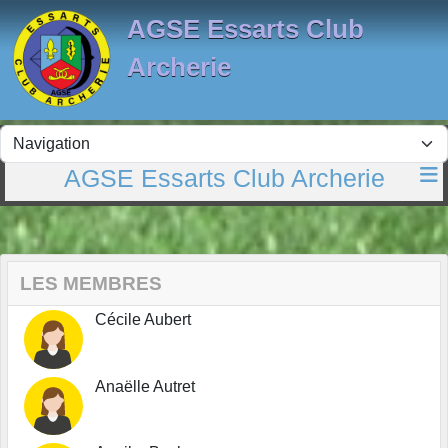
Panneau de gestion des cookies
AGSE Essarts Club
Archerie
AGSE Essarts Club Archerie
LES MEMBRES
Cécile Aubert
Anaëlle Autret